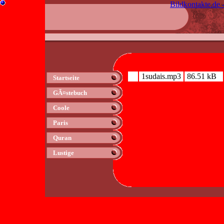
Bildkontakte.de 
1sudais.mp3
86.51 kB
Startseite
GÃ¤stebuch
Coole
Paris
Quran
Lustige